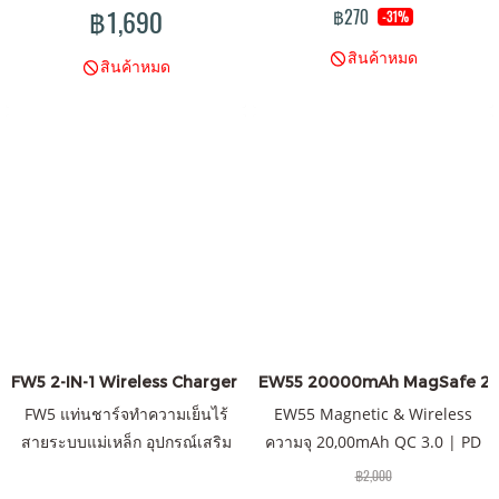
สาย 10000mA ชาร์จเร็ว PD 18W
W6/ W5 / W4 / Powerbank /
฿1,690
฿270
-31%
l QC 3.0 ชาร์จเร็ว Quick Charge
Adapter ของผลิตภัณฑ์ Eloop &
สินค้าหมด
ของแท้ 100% Orsen by Eloop
Orsen
สินค้าหมด
รับประกัน 1 ปี
FW5 2-IN-1 Wireless Charger 15W
EW55 20000mAh MagSafe 2
FW5 แท่นชาร์จทำความเย็นไร้
EW55 Magnetic & Wireless
สายระบบแม่เหล็ก อุปกรณ์เสริม
ความจุ 20,00mAh QC 3.0 | PD
สำหรับชาวเกมเมอร์
20W แบตเตอรี่สำรองไร้สายระบบ
฿2,000
แม่เหล็ก พาวเวอร์แบงค์ &