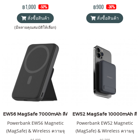
แม่เหล็ก พาวเวอร์แบงค์ &
วเวอร์แบงค์ Orsen by Eloop ของ
฿1,000
฿900
-50%
-36%
Wireless Charger Orsen by
แท้ 100% ได้รับมาตรฐาน
สั่งซื้อสินค้า
สั่งซื้อสินค้า
Eloop ของแท้ 100% ได้รับ
มอก.2879-2560 แถมฟรี! ซองใส่
มาตรฐาน มอก. แถมฟรี! ซอง &
Power Bank และสายชาร์จ Type
(มีหลายคุณสมบัติให้เลือก)
สายชาร์จ USB-A to Type-C
C to Type C
EW56 MagSafe 7000mAh สีดำ
EW52 MagSafe 10000mAh สีด
Powerbank EW56 Magnetic
Powerbank EW52 Magnetic
(MagSafe) & Wireless ความจุ
(MagSafe) & Wireless ความจุ
7000mAh QC 3.0 | PD 20W พา
10000mAh QC 3.0 | PD 20W