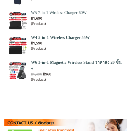
W5 7-in-1 Wireless Charger 60W
฿1,690
(Product)
W4 5-in-1 Wireless Charger 55W
฿1,590
(Product)
W6 3-in-1 Magnetic Wireless Stand ราคาส่ง 20 ชิ้น
+
฿1,490
฿960
(Product)