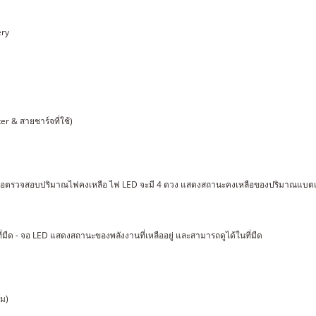
ery
er & สายชาร์จที่ใช้)
ื่อตรวจสอบปริมาณไฟคงเหลือ ไฟ LED จะมี 4 ดวง แสดงสถานะคงเหลือของปริมาณแบตเตอรี่
่มืด - จอ LED แสดงสถานะของพลังงานที่เหลืออยู่ และสามารถดูได้ในที่มืด
ิม)