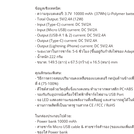
ข้อมูลเชิงเทคนิค:
- ความจุแบตเตอรี: 3.7V 10000 mAh (37Wh) Li-Polymer batt
- Total Output: 5V/2.4A (12W)
- Input (Type-C) current: DC 5V/2A
- Input (Micro USB) current: DC 5V/2A
- Output (USB-A 1 & 2) current: DC 5V/2.4A
- Output (Type-C) current: DC 5V/2.4A
- Output (Lightning iPhone) current: DC 5V/2.4A
- ระยะเวลาในการชาร์จ: 5-6 ชั่วโมง (ขึ้นอยู่กับกำลังไฟของ Adapt
- น้ำหนัก 222 กรัม
- ขนาด: 149.5 (ยาว) x 67.5 (กว้าง) x 16.5 (หนา) mm
คุณลักษณะพิเศษ:
- วิธีการตรวจสอบปริมาณคงเหลือของแบตเตอรี กดปุ่มด้านข้างเพ
ที่ 4 (75-100%)
- ดีไซด์สวยด้วยวัตถุที่แข็งแรงคงทน ทำมาจากพลาสติก PC+ABS
- รองรับกับอุปกรณ์เครื่องใช้ไฟฟ้าที่ชาร์จไฟผ่าน USB Port
- จอ LED แสดงสถานะของพลังงานที่เหลืออยู่ และสามารถดูได้ในที
- ผ่านการผลิตที่เป็นมาตรฐานสากล CE / FCC / RoHS
ในกล่องประกอบไปด้วย:
- Power bank 10000 mAh
- สายชาร์จ Micro USB cable & สายชาร์จสำรอง (ของแถมเพิ่มเต
- ซองใส่ Power bank