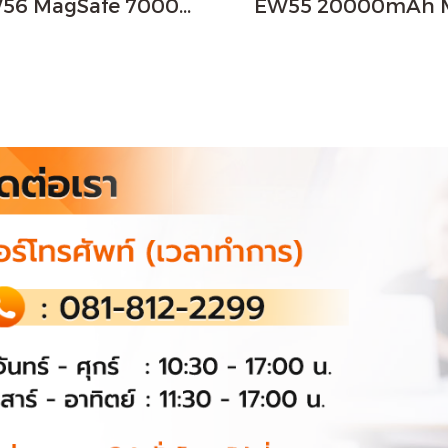
EW56 MagSafe 7000mAh สีดำ