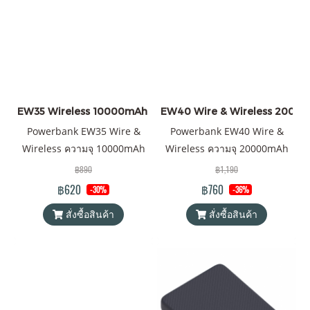
ยังคงเดิมที่วัสดุทำจากยางซิลิ
ฟรี
โคน เรียบหรู สำหรับการตรวจ
สอบสถานะแบตเตอรี่จะต้อง
เขย่าเครื่อง และไฟ LED ก็จะ
แสดงปริมาณคงเหลือของ
แบตเตอรี่ โดยรวมใครเห็นก็ต้อง
แปลกใจในความโดดเด่นของ
EW35 Wireless 10000mAh สีดำ ราคาส่ง 20 ชิ้น +
EW40 Wire & Wireless 20000mA
finishing touch ของสินค้ารุ่น
Powerbank EW35 Wire &
Powerbank EW40 Wire &
นี้ ทั้งลายเคฟล่า และลายไม้
Wireless ความจุ 10000mAh
Wireless ความจุ 20000mAh
ด้วยความที่สินค้ารุ่นนี้บางเรียบ
QC 3.0 | PD 20W พาวเวอร์
QC 3.0 | PD 20W พาวเวอร์
฿890
฿1,190
พกพาง่าย ใส่กระเป๋าสะพายได้
แบงค์ Orsen by Eloop ของแท้
แบงค์ Orsen by Eloop ของแท้
฿620
฿760
-30%
-36%
สบาย จึงเหมาะสำหรับใช้คน
100% ได้รับมาตรฐาน
100% ได้รับมาตรฐาน
เดียวมากกว่าแชร์กันใช้หลายๆ
สั่งซื้อสินค้า
สั่งซื้อสินค้า
มอก.2879-2560 แถมฟรี! ซอง
มอก.2879-2560 แถมฟรี! ซอง
คน ความจุของแบตเตอรี่นี้
ใส่ Power Bank และสายชาร์จ
ใส่ Power Bank และสายชาร์จ
สามารถชาร์จมือถือทั่วๆ ไปได้
USB-A to Type C
USB-A to Type C
ถึง 2 รอบ แถมฟรี! ซองใส่
powerbank & สายชาร์จ USB-
A to Type-C และสินค้าจัดส่ง