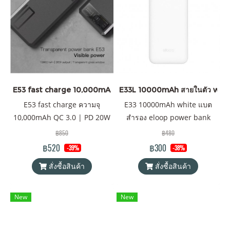
E53 fast charge 10,000mAh
E33L 10000mAh สายในตัว whi
E53 fast charge ความจุ
E33 10000mAh white แบต
10,000mAh QC 3.0 | PD 20W
สำรอง eloop power bank
พาวเวอร์แบงค์ Orsen by
พร้อมสายชาร์จในตัว ติดต่อ
฿850
฿480
Eloop ของแท้ 100% ได้รับ
ราคาส่งได้ที่ line
฿520
฿300
-39%
-38%
มาตรฐาน มอก. แถมฟรี! ซอง &
: @Eloopofficial
สั่งซื้อสินค้า
สั่งซื้อสินค้า
สายชาร์จ USB-A to Type-C
ติดต่อราคาส่งได้ที่ line:
@eloopofficial
New
New