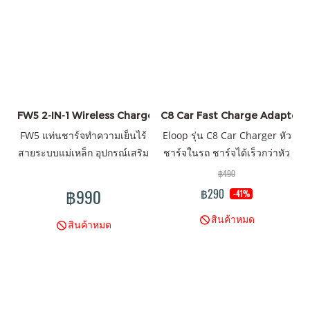
FW5 2-IN-1 Wireless Charger 15W
C8 Car Fast Charge Adapter 45
FW5 แท่นชาร์จทำความเย็นไร้
Eloop รุ่น C8 Car Charger หัว
สายระบบแม่เหล็ก อุปกรณ์เสริม
ชาร์จในรถ ชาร์จได้เร็วกว่าหัว
สำหรับชาวเกมเมอร์
ชาร์จทั่วๆไปกว่า 3 เท่า
฿490
PD/QC 45W l QC 3.0 l 2 Port
฿990
฿290
-41%
Output
สินค้าหมด
สินค้าหมด