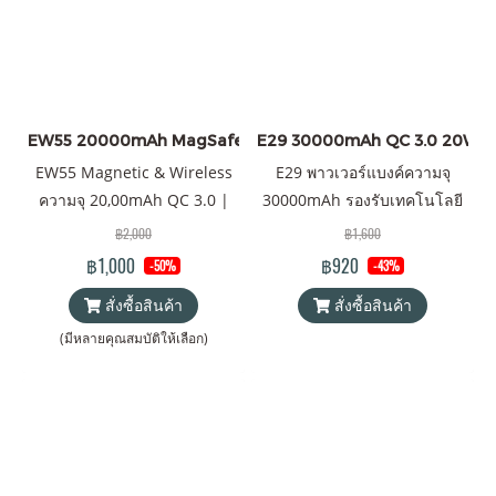
EW55 20000mAh MagSafe 20W
E29 30000mAh QC 3.0 20W
EW55 Magnetic & Wireless
E29 พาวเวอร์แบงค์ความจุ
ความจุ 20,00mAh QC 3.0 |
30000mAh รองรับเทคโนโลยี
PD 20W แบตเตอรี่สำรองไร้
ชาร์จเร็ว Fast charge QC 3.0
฿2,000
฿1,600
สายระบบแม่เหล็ก พาวเวอร์
l PD 20W แถมฟรี! ซองใส่
฿1,000
฿920
-50%
-43%
แบงค์ & Wireless Charger
Power Bank และสายชาร์จ
สั่งซื้อสินค้า
สั่งซื้อสินค้า
Orsen by Eloop ของแท้ 100%
USB-A to Type C
ได้รับมาตรฐาน มอก. แถมฟรี!
(มีหลายคุณสมบัติให้เลือก)
ซอง & สายชาร์จ USB-A to
Type-C