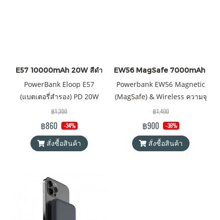
E57 10000mAh 20W สีดำ
EW56 MagSafe 7000mAh สีดำ
PowerBank Eloop E57
Powerbank EW56 Magnetic
(แบตเตอรี่สำรอง) PD 20W
(MagSafe) & Wireless ความจุ
ความจุ 10000mAh Battery
7000mAh QC 3.0 | PD 20W
฿1,300
฿1,400
Pack PowerBank (พาวเวอร์
พาวเวอร์แบงค์ Orsen by
฿860
฿900
-34%
-36%
แบงค์) Orsen by Eloop ของแท้
Eloop ของแท้ 100% ได้รับ
สั่งซื้อสินค้า
สั่งซื้อสินค้า
100% ได้รับมาตรฐาน มอก.
มาตรฐานมอก.2879-2560 แถม
แถมฟรี! ซองใส่ powerbank &
ฟรี! ซองใส่ Power Bank และ
สายชาร์จ USB-A to Type-C
สายชาร์จ Type C to Type C