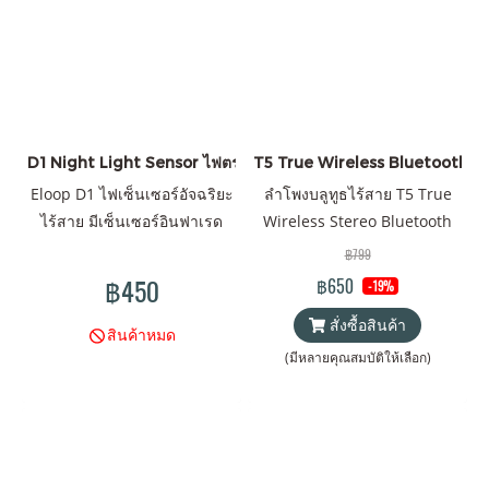
D1 Night Light Sensor ไฟตรวจจับความเคลื่อนไหว
T5 True Wireless Bluetooth S
Eloop D1 ไฟเซ็นเซอร์อัจฉริยะ
ลำโพงบลูทูธไร้สาย T5 True
ไร้สาย มีเซ็นเซอร์อินฟาเรด
Wireless Stereo Bluetooth
ตรวจจับความเคลื่อนไหว
Speaker รองรับการชาร์จแบบ
฿799
อัตโนมัติ
ไร้สาย
฿450
฿650
-19%
สั่งซื้อสินค้า
สินค้าหมด
(มีหลายคุณสมบัติให้เลือก)