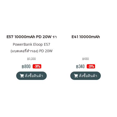
E57 10000mAh PD 20W ราคาส่ง 20 ชิ้น +
E41 10000mAh
PowerBank Eloop E57
(แบตเตอรี่สำรอง) PD 20W
ความจุ 10000mAh Battery
฿1,300
฿480
Pack PowerBank (พาวเวอร์
฿800
฿340
-38%
-29%
แบงค์) Orsen by Eloop ของแท้
สั่งซื้อสินค้า
สั่งซื้อสินค้า
100% ได้รับมาตรฐาน มอก.
แถมฟรี! ซองใส่ powerbank &
สายชาร์จ USB-A to Type-C