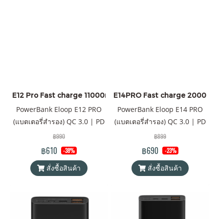
และสมาร์ทโฟน Android ทุก
ยี่ห้อ มีพอร์ตชาร์จ USB Type-C
เป็นทั้ง input และ output
(กระแสไฟชาร์จเข้า และออกใน
ช่องเดียวกัน) จุดเด่นของรุ่นนี้
คือการ upgrade รุ่น E12 ที่เคย
เป็นรุ่นที่ได้รับการตอบรับที่ดี
ของ Eloop ไม่ว่าจะเป็นการ
E12 Pro Fast charge 11000mAh สีดำ
E14PRO Fast charge 20000mAh 
ออกแบบที่สวยหรู ความจุ
PowerBank Eloop E12 PRO
PowerBank Eloop E14 PRO
แบตเตอรี่ที่กำลังพอดี พกพาง่าน
(แบตเตอรี่สำรอง) QC 3.0 | PD
(แบตเตอรี่สำรอง) QC 3.0 | PD
ถือพอดีมือ สำหรับ E12 PRO จะ
20W ความจุ 11000mAh
20W ความจุ 20000mAh
฿990
฿899
ได้รับการเพิ่ม spec. จากเดิม
Battery Pack PowerBank (พา
Battery Pack PowerBank (พา
฿610
เป็น 1) กำลังไฟที่ 20W ซึ่งชาร์จ
฿690
-38%
-23%
วเวอร์แบงค์) Orsen by Eloop
วเวอร์แบงค์) Orsen by Eloop
เร็วขึ้นเป็นระบบ Fast Charge
สั่งซื้อสินค้า
สั่งซื้อสินค้า
ของแท้ 100% ได้รับมาตรฐาน
ของแท้ 100% ได้รับมาตรฐาน
PD 20W Q.C 3.0 2) เปลี่ยนจาก
มอก. รองรับเทคโนโลยีชาร์จ
มอก. แถมฟรี! ซองใส่
ช่อง Micro USB เป็นช่อง
เร็ว QC 3.0 PD 20W สามารถ
powerbank & สายชาร์จ USB-
Type-C ที่เป็น input และ
ใช้ได้กับ iPhone ทุก series
A to Type-C
output ความพรี่เมี่ยมของรุ่นนี้