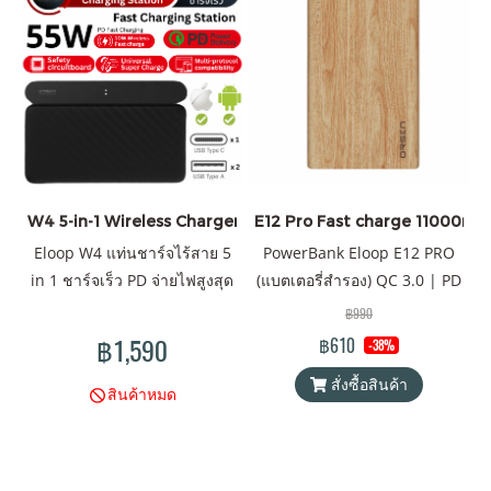
W4 5-in-1 Wireless Charger 55W
E12 Pro Fast charge 11000mAh
Eloop W4 แท่นชาร์จไร้สาย 5
PowerBank Eloop E12 PRO
in 1 ชาร์จเร็ว PD จ่ายไฟสูงสุด
(แบตเตอรี่สำรอง) QC 3.0 | PD
55W l QC 3.0 l Port Output
20W ความจุ 11000mAh
฿990
Battery Pack PowerBank (พา
฿1,590
฿610
-38%
วเวอร์แบงค์) Orsen by Eloop
สั่งซื้อสินค้า
ของแท้ 100% ได้รับมาตรฐาน
สินค้าหมด
มอก. รองรับเทคโนโลยีชาร์จ
เร็ว QC 3.0 PD 20W สามารถ
ใช้ได้กับ iPhone ทุก series