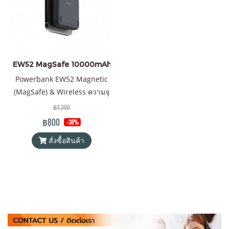
EW52 MagSafe 10000mAh สีดำ
Powerbank EW52 Magnetic
(MagSafe) & Wireless ความจุ
10000mAh QC 3.0 | PD 20W
฿1,300
พาวเวอร์แบงค์ Orsen by
฿800
-38%
Eloop ของแท้ 100% ได้รับ
สั่งซื้อสินค้า
มาตรฐานมอก.2879-2560 แถม
ฟรี! ซองใส่ Power Bank และ
สายชาร์จ USB-A to Type C