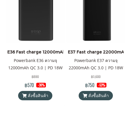
และสมาร์ทโฟน Android ทุก
ยังคงเดิมที่วัสดุทำจากยางซิลิ
ยี่ห้อ มีพอร์ตชาร์จ USB Type-C
โคน เรียบหรู สำหรับการตรวจ
เป็นทั้ง input และ output
สอบสถานะแบตเตอรี่จะต้อง
(กระแสไฟชาร์จเข้า และออกใน
เขย่าเครื่อง และไฟ LED ก็จะ
ช่องเดียวกัน) จุดเด่นของรุ่นนี้
แสดงปริมาณคงเหลือของ
คือการ upgrade รุ่น E12 ที่เคย
แบตเตอรี่ โดยรวมใครเห็นก็ต้อง
เป็นรุ่นที่ได้รับการตอบรับที่ดี
แปลกใจในความโดดเด่นของ
ของ Eloop ไม่ว่าจะเป็นการ
E36 Fast charge 12000mAh
E37 Fast charge 22000mAh
finishing touch ของสินค้ารุ่น
ออกแบบที่สวยหรู ความจุ
Powerbank E36 ความจุ
Powerbank E37 ความจุ
นี้ ทั้งลายเคฟล่า และลายไม้
แบตเตอรี่ที่กำลังพอดี พกพาง่าน
12000mAh QC 3.0 | PD 18W
22000mAh QC 3.0 | PD 18W
ด้วยความที่สินค้ารุ่นนี้บางเรียบ
ถือพอดีมือ สำหรับ E12 PRO จะ
พาวเวอร์แบงค์ Eloop ของแท้
พาวเวอร์แบงค์ Eloop ของแท้
พกพาง่าย ใส่กระเป๋าสะพายได้
฿890
฿1,600
ได้รับการเพิ่ม spec. จากเดิม
100% ได้รับมาตรฐาน
100% ได้รับมาตรฐาน
สบาย จึงเหมาะสำหรับใช้คน
฿570
฿750
-36%
-53%
เป็น 1) กำลังไฟที่ 20W ซึ่งชาร์จ
มอก.2879-2560 แถมฟรี! ซอง
มอก.2879-2560 แถมฟรี! ซอง
เดียวมากกว่าแชร์กันใช้หลายๆ
เร็วขึ้นเป็นระบบ Fast Charge
สั่งซื้อสินค้า
สั่งซื้อสินค้า
ใส่ Power Bank และสายชาร์จ
ใส่ Power Bank และสายชาร์จ
คน ความจุของแบตเตอรี่นี้
PD 20W Q.C 3.0 2) เปลี่ยนจาก
USB-A to Type C
USB-A to Type C และสินค้าจัด
สามารถชาร์จมือถือทั่วๆ ไปได้
ช่อง Micro USB เป็นช่อง
ส่งฟรี!
ถึง 2 รอบ แถมฟรี! ซองใส่
Type-C ที่เป็น input และ
powerbank & สายชาร์จ USB-
output ความพรี่เมี่ยมของรุ่นนี้
A to Type-C และสินค้าจัดส่ง