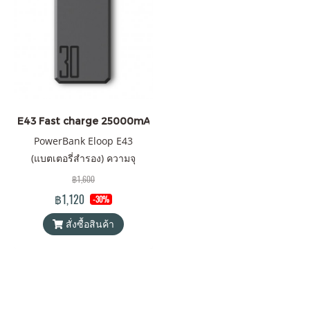
E43 Fast charge 25000mAh 30W
PowerBank Eloop E43
(แบตเตอรี่สำรอง) ความจุ
25000mAh QC 3.0 | PD 30W
฿1,600
ของแท้ 100% ได้รับมาตรฐาน
฿1,120
-30%
มอก. รองรับเทคโนโลยีชาร์จ
สั่งซื้อสินค้า
เร็ว Fast charge QC 3.0 | PD
30W แถมซอง สายชาร์จ Type-
C to Type-C