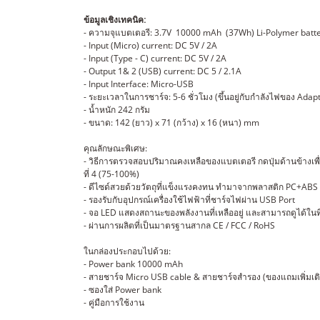
ข้อมูลเชิงเทคนิค:
- ความจุแบตเตอรี: 3.7V 10000 mAh (37Wh) Li-Polymer batt
- Input (Micro) current: DC 5V / 2A
- Input (Type - C) current: DC 5V / 2A
- Output 1& 2 (USB) current: DC 5 / 2.1A
- Input Interface: Micro-USB
- ระยะเวลาในการชาร์จ: 5-6 ชั่วโมง (ขึ้นอยู่กับกำลังไฟของ Adapt
- น้ำหนัก 242 กรัม
- ขนาด: 142 (ยาว) x 71 (กว้าง) x 16 (หนา) mm
คุณลักษณะพิเศษ:
- วิธีการตรวจสอบปริมาณคงเหลือของแบตเตอรี กดปุ่มด้านข้างเพ
ที่ 4 (75-100%)
- ดีไซด์สวยด้วยวัตถุที่แข็งแรงคงทน ทำมาจากพลาสติก PC+ABS
- รองรับกับอุปกรณ์เครื่องใช้ไฟฟ้าที่ชาร์จไฟผ่าน USB Port
- จอ LED แสดงสถานะของพลังงานที่เหลืออยู่ และสามารถดูได้ในที
- ผ่านการผลิตที่เป็นมาตรฐานสากล CE / FCC / RoHS
ในกล่องประกอบไปด้วย:
- Power bank 10000 mAh
- สายชาร์จ Micro USB cable & สายชาร์จสำรอง (ของแถมเพิ่มเต
- ซองใส่ Power bank
- คู่มือการใช้งาน