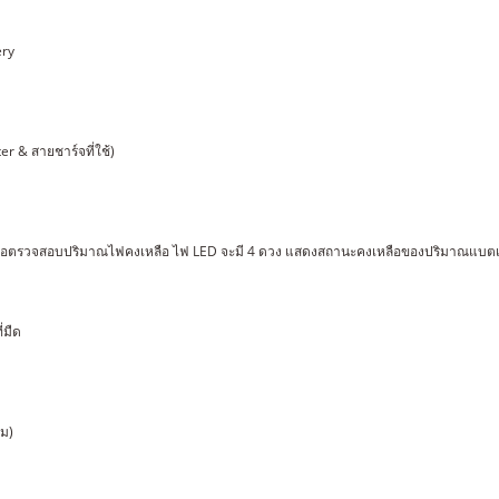
ery
er & สายชาร์จที่ใช้)
ื่อตรวจสอบปริมาณไฟคงเหลือ ไฟ LED จะมี 4 ดวง แสดงสถานะคงเหลือของปริมาณแบตเตอรี่
่มืด
ิม)