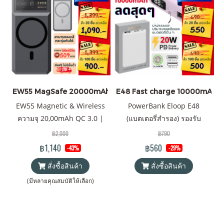
EW55 MagSafe 20000mAh
E48 Fast charge 10000mAh
EW55 Magnetic & Wireless
PowerBank Eloop E48
ความจุ 20,00mAh QC 3.0 |
(แบตเตอรี่สำรอง) รองรับ
PD 20W แบตเตอรี่สำรองไร้
เทคโนโลยีชาร์จเร็ว (Fast
฿2,000
฿790
สายระบบแม่เหล็ก พาวเวอร์
Charge) PD 20W ความจุ
฿1,140
฿560
-43%
-29%
แบงค์ & Wireless Charger
10000mAh Battery Pack
สั่งซื้อสินค้า
สั่งซื้อสินค้า
Orsen by Eloop ของแท้ 100%
PowerBank (พาวเวอร์แบงค์)
ได้รับมาตรฐาน มอก. แถมฟรี!
Orsen by Eloop ของแท้ 100%
(มีหลายคุณสมบัติให้เลือก)
ซอง & สายชาร์จ USB-A to
ได้รับมาตรฐาน มอก. แถมฟรี!
Type-C และสินค้าจัดส่งฟรี
สายชาร์จ USB-A to Type-C