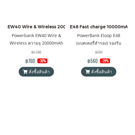
EW40 Wire & Wireless 20000mAh สีดำ ราคาส่ง 20 ชิ้น +
E48 Fast charge 10000mAh ราค
Powerbank EW40 Wire &
PowerBank Eloop E48
Wireless ความจุ 20000mAh
(แบตเตอรี่สำรอง) รองรับ
QC 3.0 | PD 20W พาวเวอร์
เทคโนโลยีชาร์จเร็ว (Fast
฿1,190
฿790
แบงค์ Orsen by Eloop ของแท้
Charge) PD 20W ความจุ
฿760
฿560
-36%
-29%
100% ได้รับมาตรฐาน
10000mAh Battery Pack
สั่งซื้อสินค้า
สั่งซื้อสินค้า
มอก.2879-2560 แถมฟรี! ซอง
PowerBank (พาวเวอร์แบงค์)
ใส่ Power Bank และสายชาร์จ
Orsen by Eloop ของแท้ 100%
USB-A to Type C
ได้รับมาตรฐาน มอก. แถมฟรี!
สายชาร์จ USB-A to Type-C