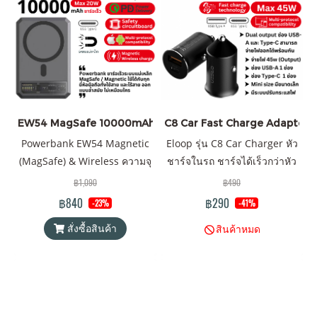
EW54 MagSafe 10000mAh PD20W
C8 Car Fast Charge Adapter 45
Powerbank EW54 Magnetic
Eloop รุ่น C8 Car Charger หัว
(MagSafe) & Wireless ความจุ
ชาร์จในรถ ชาร์จได้เร็วกว่าหัว
10000mAh QC 3.0 | PD 20W
ชาร์จทั่วๆไปกว่า 3 เท่า
฿1,090
฿490
แบตสำรอง ไร้สาย Battery
PD/QC 45W l QC 3.0 l 2 Port
฿840
฿290
-23%
-41%
Pack PowerBank (พาวเวอร์
Output
สั่งซื้อสินค้า
สินค้าหมด
แบงค์) Wireless Charger
Orsen by Eloop ของแท้ 100%
ได้รับมาตรฐาน มอก. แถมฟรี!
ซอง & สายชาร์จ Type-C to
Type-C