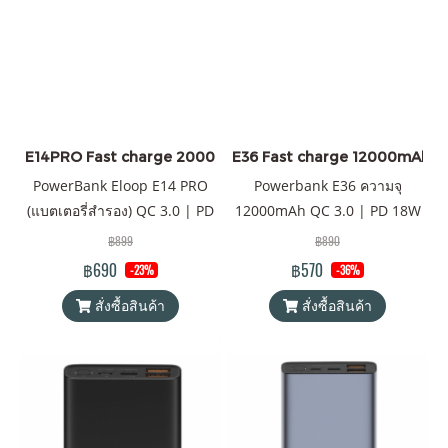
โคน เรียบหรู สำหรับการตรวจ
สอบสถานะแบตเตอรี่จะต้อง
เขย่าเครื่อง และไฟ LED ก็จะ
แสดงปริมาณคงเหลือของ
แบตเตอรี่ โดยรวมใครเห็นก็ต้อง
แปลกใจในความโดดเด่นของ
E14PRO Fast charge 20000mAh ราคาส่ง 20 ชิ้น +
E36 Fast charge 12000mAh
finishing touch ของสินค้ารุ่น
PowerBank Eloop E14 PRO
Powerbank E36 ความจุ
นี้ ทั้งลายเคฟล่า และลายไม้
(แบตเตอรี่สำรอง) QC 3.0 | PD
12000mAh QC 3.0 | PD 18W
ด้วยความที่สินค้ารุ่นนี้บางเรียบ
20W ความจุ 20000mAh
พาวเวอร์แบงค์ Eloop ของแท้
฿899
฿890
พกพาง่าย ใส่กระเป๋าสะพายได้
Battery Pack PowerBank (พา
100% ได้รับมาตรฐาน
฿690
฿570
-23%
-36%
สบาย จึงเหมาะสำหรับใช้คน
วเวอร์แบงค์) Orsen by Eloop
มอก.2879-2560 แถมฟรี! ซอง
เดียวมากกว่าแชร์กันใช้หลายๆ
สั่งซื้อสินค้า
สั่งซื้อสินค้า
ของแท้ 100% ได้รับมาตรฐาน
ใส่ Power Bank และสายชาร์จ
คน ความจุของแบตเตอรี่นี้
มอก. แถมฟรี! ซองใส่
USB-A to Type C
สามารถชาร์จมือถือทั่วๆ ไปได้
powerbank & สายชาร์จ USB-
ถึง 2 รอบ แถมฟรี! ซองใส่
A to Type-C
powerbank & สายชาร์จ USB-
A to Type-C และสินค้าจัดส่ง