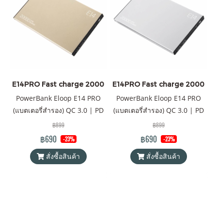
โคน เรียบหรู สำหรับการตรวจ
ยี่ห้อ มีพอร์ตชาร์จ USB Type-C
สอบสถานะแบตเตอรี่จะต้อง
เป็นทั้ง input และ output
เขย่าเครื่อง และไฟ LED ก็จะ
(กระแสไฟชาร์จเข้า และออกใน
แสดงปริมาณคงเหลือของ
ช่องเดียวกัน) จุดเด่นของรุ่นนี้
แบตเตอรี่ โดยรวมใครเห็นก็ต้อง
คือการ upgrade รุ่น E12 ที่เคย
แปลกใจในความโดดเด่นของ
เป็นรุ่นที่ได้รับการตอบรับที่ดี
finishing touch ของสินค้ารุ่น
ของ Eloop ไม่ว่าจะเป็นการ
E14PRO Fast charge 20000mAh สีทอง ราคาส่ง 20 ชิ้น +
E14PRO Fast charge 20000mAh ส
นี้ ทั้งลายเคฟล่า และลายไม้
ออกแบบที่สวยหรู ความจุ
PowerBank Eloop E14 PRO
PowerBank Eloop E14 PRO
ด้วยความที่สินค้ารุ่นนี้บางเรียบ
แบตเตอรี่ที่กำลังพอดี พกพาง่าน
(แบตเตอรี่สำรอง) QC 3.0 | PD
(แบตเตอรี่สำรอง) QC 3.0 | PD
พกพาง่าย ใส่กระเป๋าสะพายได้
ถือพอดีมือ สำหรับ E12 PRO จะ
20W ความจุ 20000mAh
20W ความจุ 20000mAh
฿899
฿899
สบาย จึงเหมาะสำหรับใช้คน
ได้รับการเพิ่ม spec. จากเดิม
Battery Pack PowerBank (พา
Battery Pack PowerBank (พา
฿690
฿690
-23%
-23%
เดียวมากกว่าแชร์กันใช้หลายๆ
เป็น 1) กำลังไฟที่ 20W ซึ่งชาร์จ
วเวอร์แบงค์) Orsen by Eloop
วเวอร์แบงค์) Orsen by Eloop
คน ความจุของแบตเตอรี่นี้
เร็วขึ้นเป็นระบบ Fast Charge
สั่งซื้อสินค้า
สั่งซื้อสินค้า
ของแท้ 100% ได้รับมาตรฐาน
ของแท้ 100% ได้รับมาตรฐาน
สามารถชาร์จมือถือทั่วๆ ไปได้
PD 20W Q.C 3.0 2) เปลี่ยนจาก
มอก. แถมฟรี! ซองใส่
มอก. แถมฟรี! ซองใส่
ถึง 2 รอบ แถมฟรี! ซองใส่
ช่อง Micro USB เป็นช่อง
powerbank & สายชาร์จ USB-
powerbank & สายชาร์จ USB-
powerbank & สายชาร์จ USB-
Type-C ที่เป็น input และ
A to Type-C
A to Type-C
A to Type-C และสินค้าจัดส่ง
output ความพรี่เมี่ยมของรุ่นนี้
ฟรี
ยังคงเดิมที่วัสดุทำจากยางซิลิ