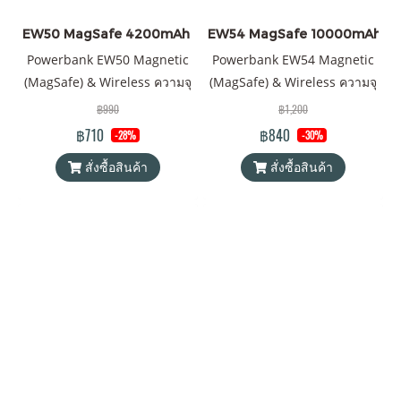
EW50 MagSafe 4200mAh ราคาส่ง 20 ชิ้น +
EW54 MagSafe 10000mAh ราคาส
Powerbank EW50 Magnetic
Powerbank EW54 Magnetic
(MagSafe) & Wireless ความจุ
(MagSafe) & Wireless ความจุ
4200mAh QC 3.0 | PD 15W
10000mAh QC 3.0 | PD 20W
฿990
฿1,200
พาวเวอร์แบงค์ Orsen by
แบตสำรอง ไร้สาย Battery
฿710
฿840
-28%
-30%
Eloop ของแท้ 100% ได้รับ
Pack PowerBank (พาวเวอร์
สั่งซื้อสินค้า
สั่งซื้อสินค้า
มาตรฐานมอก.2879-2560 แถม
แบงค์) Wireless Charger
ฟรี! ซองใส่ Power Bank และ
Orsen by Eloop ของแท้ 100%
สายชาร์จ 2 เส้น 1) Type C to
ได้รับมาตรฐาน มอก. แถมฟรี!
Lightning, 2) USB-A to Type
ซอง & สายชาร์จ Type-C to
C
Type-C