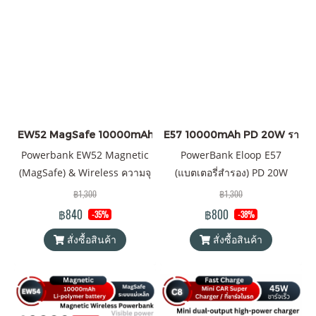
EW52 MagSafe 10000mAh
E57 10000mAh PD 20W ราคาส่ง 
Powerbank EW52 Magnetic
PowerBank Eloop E57
(MagSafe) & Wireless ความจุ
(แบตเตอรี่สำรอง) PD 20W
10000mAh QC 3.0 | PD 20W
ความจุ 10000mAh Battery
฿1,300
฿1,300
พาวเวอร์แบงค์ Orsen by
Pack PowerBank (พาวเวอร์
฿840
฿800
-35%
-38%
Eloop ของแท้ 100% ได้รับ
แบงค์) Orsen by Eloop ของแท้
สั่งซื้อสินค้า
สั่งซื้อสินค้า
มาตรฐานมอก.2879-2560 แถม
100% ได้รับมาตรฐาน มอก.
ฟรีซองใส่ Power Bank และ
แถมฟรี! ซองใส่ powerbank &
สายชาร์จ USB-A to Type C
สายชาร์จ USB-A to Type-C