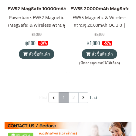
EW52 MagSafe 10000mAh
EW55 20000mAh MagSafe 2
Powerbank EW52 Magnetic
EW55 Magnetic & Wireless
(MagSafe) & Wireless ความจุ
ความจุ 20,00mAh QC 3.0 |
10000mAh QC 3.0 | PD 20W
PD 20W แบตเตอรี่สำรองไร้
฿1,300
฿2,000
พาวเวอร์แบงค์ Orsen by
สายระบบแม่เหล็ก พาวเวอร์
฿800
฿1,000
-38%
-50%
Eloop ของแท้ 100% ได้รับ
แบงค์ & Wireless Charger
สั่งซื้อสินค้า
สั่งซื้อสินค้า
มาตรฐานมอก.2879-2560 แถม
Orsen by Eloop ของแท้ 100%
ฟรี! ซองใส่ Power Bank และ
ได้รับมาตรฐาน มอก. แถมฟรี!
(มีหลายคุณสมบัติให้เลือก)
สายชาร์จ USB-A to Type C
ซอง & สายชาร์จ USB-A to
Type-C
1
First
2
Last