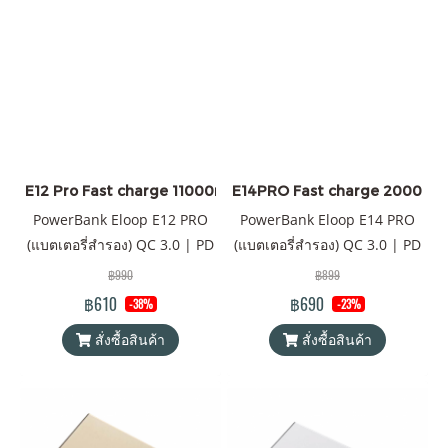
ยี่ห้อ มีพอร์ตชาร์จ USB Type-C
เป็นทั้ง input และ output
(กระแสไฟชาร์จเข้า และออกใน
ช่องเดียวกัน) จุดเด่นของรุ่นนี้
คือการ upgrade รุ่น E12 ที่เคย
เป็นรุ่นที่ได้รับการตอบรับที่ดี
ของ Eloop ไม่ว่าจะเป็นการ
ออกแบบที่สวยหรู ความจุ
E12 Pro Fast charge 11000mAh สีดำ
E14PRO Fast charge 20000mAh ส
แบตเตอรี่ที่กำลังพอดี พกพาง่าน
PowerBank Eloop E12 PRO
PowerBank Eloop E14 PRO
ถือพอดีมือ สำหรับ E12 PRO จะ
(แบตเตอรี่สำรอง) QC 3.0 | PD
(แบตเตอรี่สำรอง) QC 3.0 | PD
ได้รับการเพิ่ม spec. จากเดิม
20W ความจุ 11000mAh
20W ความจุ 20000mAh
฿990
฿899
เป็น 1) กำลังไฟที่ 20W ซึ่งชาร์จ
Battery Pack PowerBank (พา
Battery Pack PowerBank (พา
฿610
฿690
-38%
-23%
เร็วขึ้นเป็นระบบ Fast Charge
วเวอร์แบงค์) Orsen by Eloop
วเวอร์แบงค์) Orsen by Eloop
PD 20W Q.C 3.0 2) เปลี่ยนจาก
สั่งซื้อสินค้า
สั่งซื้อสินค้า
ของแท้ 100% ได้รับมาตรฐาน
ของแท้ 100% ได้รับมาตรฐาน
ช่อง Micro USB เป็นช่อง
มอก. รองรับเทคโนโลยีชาร์จ
มอก. แถมฟรี! ซองใส่
Type-C ที่เป็น input และ
เร็ว QC 3.0 PD 20W สามารถ
powerbank & สายชาร์จ USB-
output ความพรี่เมี่ยมของรุ่นนี้
ใช้ได้กับ iPhone ทุก series
A to Type-C
ยังคงเดิมที่วัสดุทำจากยางซิลิ
และสมาร์ทโฟน Android ทุก