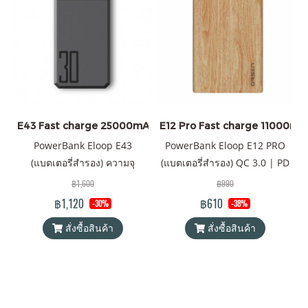
E43 Fast charge 25000mAh 30W
E12 Pro Fast charge 11000mAh
PowerBank Eloop E43
PowerBank Eloop E12 PRO
(แบตเตอรี่สำรอง) ความจุ
(แบตเตอรี่สำรอง) QC 3.0 | PD
25000mAh QC 3.0 | PD 30W
20W ความจุ 11000mAh
฿1,600
฿990
ของแท้ 100% ได้รับมาตรฐาน
Battery Pack PowerBank (พา
฿1,120
฿610
-30%
-38%
มอก. รองรับเทคโนโลยีชาร์จ
วเวอร์แบงค์) Orsen by Eloop
สั่งซื้อสินค้า
สั่งซื้อสินค้า
เร็ว Fast charge QC 3.0 | PD
ของแท้ 100% ได้รับมาตรฐาน
30W แถมซอง สายชาร์จ Type-
มอก. รองรับเทคโนโลยีชาร์จ
C to Type-C
เร็ว QC 3.0 PD 20W สามารถ
ใช้ได้กับ iPhone ทุก series
และสมาร์ทโฟน Android ทุก