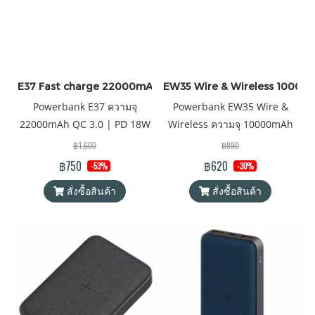
E37 Fast charge 22000mAh
EW35 Wire & Wireless 10000mAh 
Powerbank E37 ความจุ
Powerbank EW35 Wire &
22000mAh QC 3.0 | PD 18W
Wireless ความจุ 10000mAh
พาวเวอร์แบงค์ Eloop ของแท้
QC 3.0 | PD 20W พาวเวอร์
฿1,600
฿890
100% ได้รับมาตรฐาน
แบงค์ Orsen by Eloop ของแท้
฿750
฿620
-53%
-30%
มอก.2879-2560 แถมฟรี! ซอง
100% ได้รับมาตรฐาน
สั่งซื้อสินค้า
สั่งซื้อสินค้า
ใส่ Power Bank และสายชาร์จ
มอก.2879-2560 แถมฟรี! ซอง
USB-A to Type C และสินค้าจัด
ใส่ Power Bank และสายชาร์จ
ส่งฟรี!
USB-A to Type C